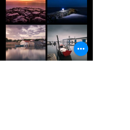
ver mais
"Encontrei na Fotografia uma terapia que se tornou o meu vicío"
João Baptista
todos os direitos reservados
©2026 João Baptista