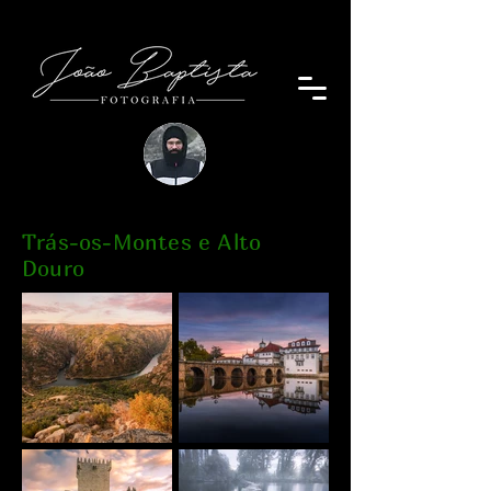
Trás-os-Montes e Alto
Douro