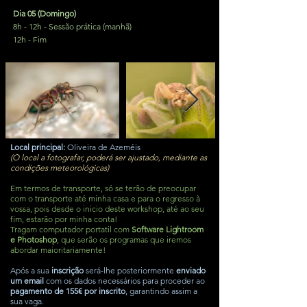
Dia 05 (Domingo)
8h - 12h - Sessão prática (manhã)
12h - Fim
Local principal:
Oliveira de Azeméis
(O local a fotografar, poderá ser ajustado, mediante as
condições meteorológicas)
Em termos de transporte, só se terão de preocupar
com o transporte até minha casa e para o regresso à
vossa, pois desde o inicio deste workshop, até ao seu
fim, estarão por minha conta!
Tragam computador portatil com
Software Lightroom
e Photoshop
, que serão os programas que iremos
abordar maioritariamente!
Após a sua
inscrição
será-lhe posteriormente
enviado
um email
com os dados necessários para proceder ao
pagamento de 155€ por inscrito
, garantind
o ass
im a
sua vaga.