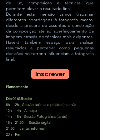
de luz, composição e técnicas que
permitem elevar o resultado final.
Durante esta imersão vamos trabalhar
diferentes abordagens à fotografia macro,
desde a procura de assuntos e construção
da composição até ao aperfeiçoamento da
imagem através de técnicas mais exigentes.
Haverá também espaço para analisar
resultados e perceber como pequenas
decisões no terreno influenciam a fotografia
final.
Inscrever
Planeamento
Dia 04 (Sábado)
8h - 12h - Sessão teórica e prática (manhã)
12h - 14h - Almoço
14h - 18h - Sessão Fotográfica (tarde)
18h - 21:30h - Edição digital
21:30h - Jantar informal
​23h - Fim