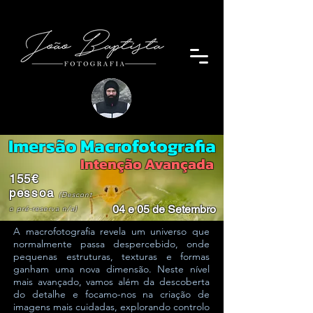
Imersão Macrofotografia
Intenção Avançada
155€
pessoa
(Descont
04 e 05 de Setembro
o pré-reserva n/a)
A macrofotografia revela um universo que
normalmente passa despercebido, onde
pequenas estruturas, texturas e formas
ganham uma nova dimensão. Neste nível
mais avançado, vamos além da descoberta
do detalhe e focamo-nos na criação de
imagens mais cuidadas, explorando controlo