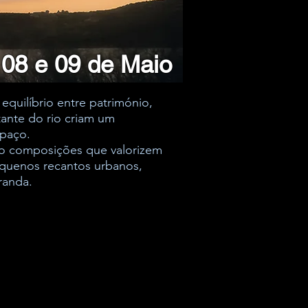
 08 e 09 de Maio
quilíbrio entre património,
tante do rio criam um
spaço.
do composições que valorizem
pequenos recantos urbanos,
randa.