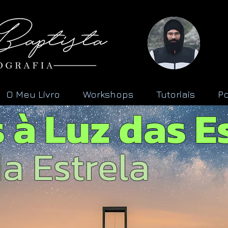
O Meu Livro
Workshops
Tutoriais
Po
 à Luz das E
a Estrela