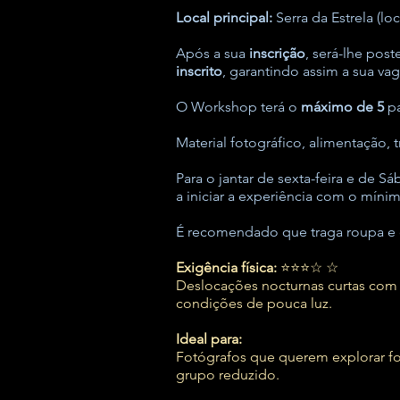
Local principal:
Serra da Estrela (l
oc
Após a sua
inscrição
, será-lhe pos
inscrito
, garantind
o ass
im a sua vag
O Workshop terá o
máximo de 5
pa
Material fotográfico, alimentação, 
Para o jantar de sexta-feira e de
a iniciar a experiência com o mínim
É recomendado que traga roupa e c
Exigência física:
⭐⭐⭐☆ ☆
Deslocações nocturnas curtas com
condições de pouca luz.
Ideal para:
Fotógrafos que querem explorar f
grupo reduzido.