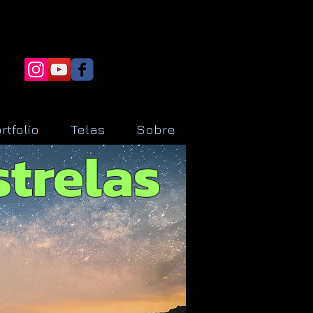
rtfolio
Telas
Sobre
strelas