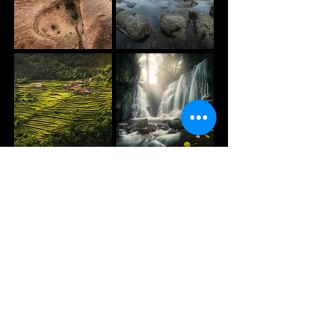
ver mais
"Encontrei na Fotografia uma terapia que se tornou o meu vicío"
João Baptista
todos os direitos reservados
©2026 João Baptista